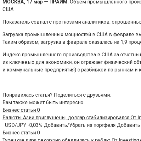
МОСКВА, 17 мар — ПРАЙМ.
Объем промышленного произв
США.
Показатель совпал с прогнозами аналитиков,
опрошенных 
Загрузка промышленных мощностей в США в феврале вырос
Таким образом, загрузка в феврале оказалась на 1,9 про
Индекс промышленного производства в США за отчетный
из ключевых для экономики, он отражает физический
и коммунальные предприятия) с разбивкой по рынкам и к
Понравилась статья? Поделиться с друзьями:
Вам также может быть интересно
Бизнес статьи
0
Валюты Азии приглушены, доллар стабилизировался От In
USD/JPY -0,03% Добавить/Убрать из портфеля Добавить
Бизнес статьи
0
Турецкая лира рекордно обвалилась к рублю От Investing