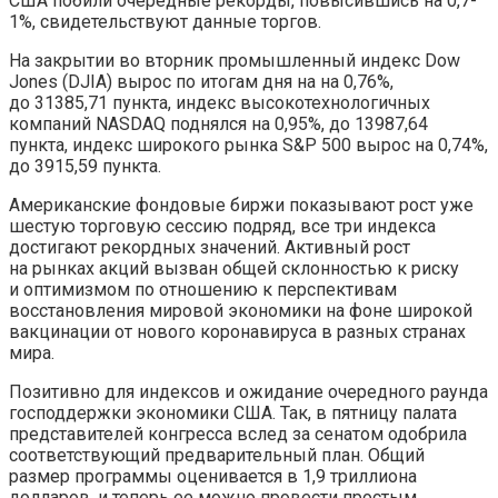
США побили очередные рекорды, повысившись на 0,7-
1%, свидетельствуют данные торгов.
На закрытии во вторник промышленный индекс Dow
Jones (DJIA) вырос по итогам дня
на на 0,76%,
до 31385,71 пункта, индекс высокотехнологичных
компаний NASDAQ поднялся на 0,95%, до 13987,64
пункта, индекс широкого рынка S&P 500 вырос на 0,74%,
до 3915,59 пункта.
Американские фондовые биржи показывают рост уже
шестую торговую сессию подряд, все три индекса
достигают рекордных значений. Активный рост
на рынках акций вызван общей склонностью к риску
и оптимизмом по отношению к перспективам
восстановления мировой экономики на фоне широкой
вакцинации от нового коронавируса в разных странах
мира.
Позитивно для индексов и ожидание очередного раунда
господдержки экономики США. Так, в пятницу палата
представителей конгресса вслед за сенатом одобрила
соответствующий предварительный план. Общий
размер программы оценивается в 1,9 триллиона
долларов, и теперь ее можно провести простым