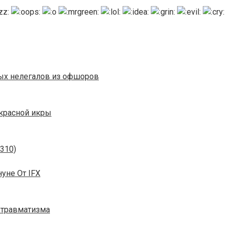
ых нелегалов из офшоров
 красной икры
310)
уне От IFX
 травматизма