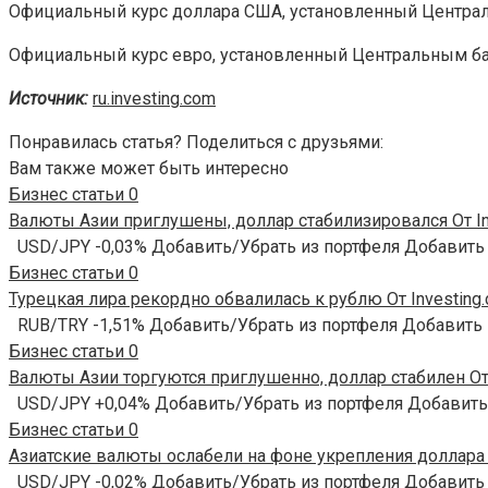
Официальный курс доллара США, установленный Центральн
Официальный курс евро, установленный Центральным банк
Источник:
ru.investing.com
Понравилась статья? Поделиться с друзьями:
Вам также может быть интересно
Бизнес статьи
0
Валюты Азии приглушены, доллар стабилизировался От In
USD/JPY -0,03% Добавить/Убрать из портфеля Добавить
Бизнес статьи
0
Турецкая лира рекордно обвалилась к рублю От Investing
RUB/TRY -1,51% Добавить/Убрать из портфеля Добавить
Бизнес статьи
0
Валюты Азии торгуются приглушенно, доллар стабилен От 
USD/JPY +0,04% Добавить/Убрать из портфеля Добавить
Бизнес статьи
0
Азиатские валюты ослабели на фоне укрепления доллара О
USD/JPY -0,02% Добавить/Убрать из портфеля Добавить