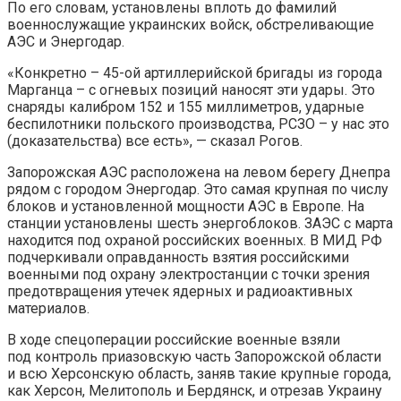
По его словам, установлены вплоть до фамилий
военнослужащие украинских войск, обстреливающие
АЭС и Энергодар.
«Конкретно – 45-ой артиллерийской бригады из города
Марганца – с огневых позиций наносят эти удары. Это
снаряды калибром 152 и 155 миллиметров, ударные
беспилотники польского производства, РСЗО – у нас это
(доказательства) все есть», — сказал Рогов.
Запорожская АЭС расположена на левом берегу Днепра
рядом с городом Энергодар. Это самая крупная по числу
блоков и установленной мощности АЭС в Европе. На
станции установлены шесть энергоблоков. ЗАЭС с марта
находится под охраной российских военных. В МИД РФ
подчеркивали оправданность взятия российскими
военными под охрану электростанции с точки зрения
предотвращения утечек ядерных и радиоактивных
материалов.
В ходе спецоперации российские военные взяли
под контроль приазовскую часть Запорожской области
и всю Херсонскую область, заняв такие крупные города,
как Херсон, Мелитополь и Бердянск, и отрезав Украину