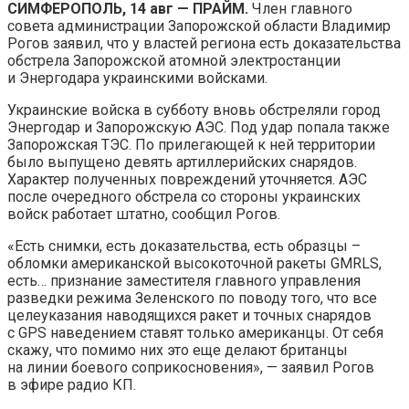
СИМФЕРОПОЛЬ, 14 авг — ПРАЙМ.
Член главного
совета администрации Запорожской области Владимир
Рогов заявил, что у властей региона есть доказательства
обстрела Запорожской атомной электростанции
и
Энергодара украинскими войсками.
Украинские войска в субботу вновь обстреляли город
Энергодар и Запорожскую АЭС. Под удар попала также
Запорожская ТЭС. По прилегающей к ней территории
было выпущено девять артиллерийских снарядов.
Характер полученных повреждений уточняется. АЭС
после очередного обстрела со стороны украинских
войск работает штатно, сообщил Рогов.
«Есть снимки, есть доказательства, есть образцы –
обломки американской высокоточной ракеты GMRLS,
есть… признание заместителя главного управления
разведки режима Зеленского по поводу того, что все
целеуказания наводящихся ракет и точных снарядов
с GPS наведением ставят только американцы. От себя
скажу, что помимо них это еще делают британцы
на линии боевого соприкосновения», — заявил Рогов
в эфире радио КП.