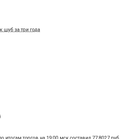
 шуб за три года
в
 итогам торгов на 19:00 мск составил 77,8027 руб.