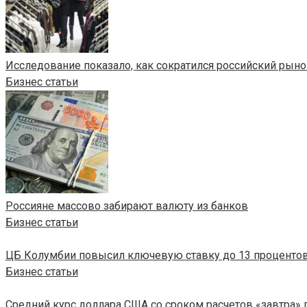
Исследование показало, как сократился российский рынок
Бизнес статьи
Россияне массово забирают валюту из банков
Бизнес статьи
ЦБ Колумбии повысил ключевую ставку до 13 проценто
Бизнес статьи
Средний курс доллара США со сроком расчетов «завтра» по