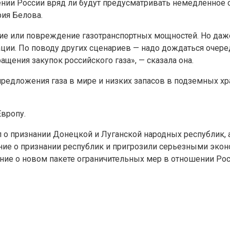
ении России вряд ли будут предусматривать немедленное 
ия Белова.
 или повреждение газотранспортных мощностей. Но даже т
ции. По поводу других сценариев — надо дождаться очеред
ащения закупок российского газа», — сказала она.
о предложения газа в мире и низких запасов в подземных
Европу.
 о признании Донецкой и Луганской народных республик, 
ие о признании республик и пригрозили серьезными экон
ние о новом пакете ограничительных мер в отношении Рос