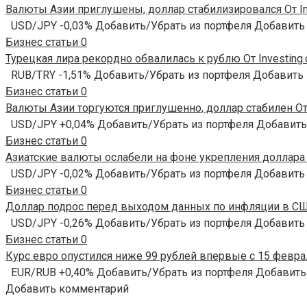
Валюты Азии приглушены, доллар стабилизировался От In
USD/JPY -0,03% Добавить/Убрать из портфеля Добавить
Бизнес статьи
0
Турецкая лира рекордно обвалилась к рублю От Investing
RUB/TRY -1,51% Добавить/Убрать из портфеля Добавить
Бизнес статьи
0
Валюты Азии торгуются приглушенно, доллар стабилен От 
USD/JPY +0,04% Добавить/Убрать из портфеля Добавить
Бизнес статьи
0
Азиатские валюты ослабели на фоне укрепления доллара О
USD/JPY -0,02% Добавить/Убрать из портфеля Добавить
Бизнес статьи
0
Доллар подрос перед выходом данных по инфляции в США
USD/JPY -0,26% Добавить/Убрать из портфеля Добавить
Бизнес статьи
0
Курс евро опустился ниже 99 рублей впервые с 15 феврал
EUR/RUB +0,40% Добавить/Убрать из портфеля Добавить
Добавить комментарий