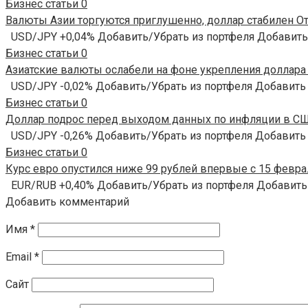
Бизнес статьи
0
Валюты Азии торгуются приглушенно, доллар стабилен От 
USD/JPY +0,04% Добавить/Убрать из портфеля Добавить
Бизнес статьи
0
Азиатские валюты ослабели на фоне укрепления доллара О
USD/JPY -0,02% Добавить/Убрать из портфеля Добавить
Бизнес статьи
0
Доллар подрос перед выходом данных по инфляции в США
USD/JPY -0,26% Добавить/Убрать из портфеля Добавить
Бизнес статьи
0
Курс евро опустился ниже 99 рублей впервые с 15 феврал
EUR/RUB +0,40% Добавить/Убрать из портфеля Добавить
Добавить комментарий
Имя
*
Email
*
Сайт