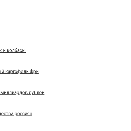
к и колбасы
ый картофель фри
5 миллиардов рублей
ества россиян