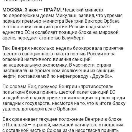
МОСКВА, 3 июн — ПРАЙМ.
Чешский министр
по европейским делам Микулаш заявил, что упрямая
позиция премьер-министра Венгрии Виктора Орбана
в отношении санкций против России подрывает
единство ЕС и ослабляет позиции блока на мировой
арене, передает агентство Блумберг.
Так, Венгрия несколько недель блокировала принятие
шестого санкционного пакета против России из-за
опасений негативного влияния санкций
на национальную экономику. В частности, страна
настаивала на временном исключении из санкций
нефти, поставляемой по нефтепроводу «Дружба».
По словам Бек, премьер Венгрии «противостоял»
попыткам блока принять шестой пакет санкций ЕС
и подобный подход привел к «изоляции» страны среди
западных государств, несмотря на то, что в итоге блоку
удалось договориться с Орбаном.
Бек сравнивает текущее положение Венгрии в блоке
с Польшей — страной, имевшей натянутые отношения
с остальной частью Союза из-за несогласия принять