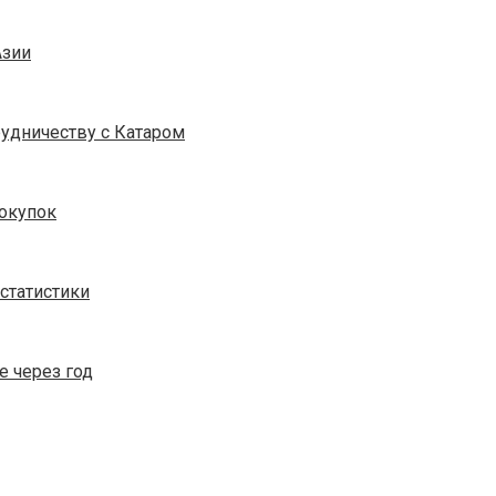
Азии
удничеству с Катаром
окупок
статистики
 через год