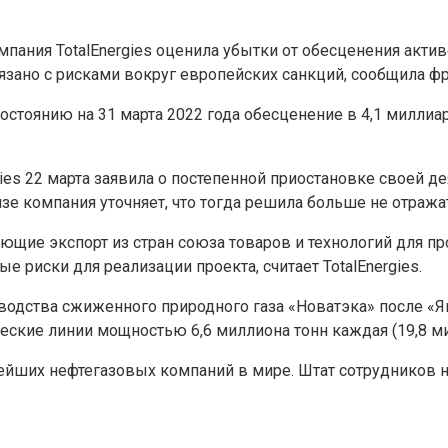
пания TotalEnergies оценила убытки от обесценения актив
язано с рисками вокруг европейских санкций, сообщила ф
 состоянию на 31 марта 2022 года обесценение в 4,1 милли
ies 22 марта заявила о постепенной приостановке своей д
лизе компания уточняет, что тогда решила больше не отраж
ающие экспорт из стран союза товаров и технологий для п
 риски для реализации проекта, считает TotalEnergies.
водства сжиженного природного газа «Новатэка» после «Я
ческие линии мощностью 6,6 миллиона тонн каждая (19,8 ми
пнейших нефтегазовых компаний в мире. Штат сотрудников 