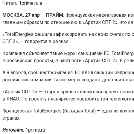
Читать 1prime.ru в
МОСКВА, 27 апр — ПРАЙМ.
Французская нефтегазовая ком
главным образом по отношению к «Арктик СПГ 2», что св
«TotalEnergies решила зафиксировать на своих счетах по
СПГ 2», — говорится в релизе.
Компания объясняет такие меры санкциями ЕС. TotalEnerg
в российские проекты, в частности «Арктик СПГ 2». В ре
А 8 апреля, сообщает компания, ЕС ввел санкции, запрещ
российских компаний. Такие меры создают дополнительные
«Арктик СПГ 2» — второй крупнотоннажный проект произ
в ЯНАО. По проекту планируется построить три технологи
Французская TotalEnergies (бывшая Total) — одна из кру
странах.
Источник:
1prime.ru