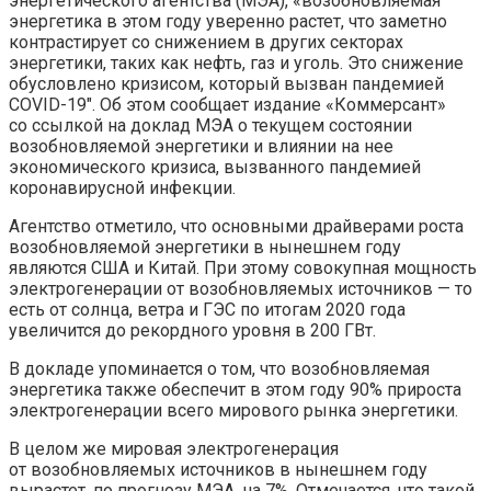
энергетического агентства (МЭА), «возобновляемая
энергетика в этом году уверенно растет, что заметно
контрастирует со снижением в других секторах
энергетики, таких как нефть, газ и уголь. Это снижение
обусловлено кризисом, который вызван пандемией
COVID-19″. Об этом сообщает издание «Коммерсант»
со ссылкой на доклад МЭА о текущем состоянии
возобновляемой энергетики и влиянии на нее
экономического кризиса, вызванного пандемией
коронавирусной инфекции.
Агентство отметило, что основными драйверами роста
возобновляемой энергетики в нынешнем году
являются США и Китай. При этому совокупная мощность
электрогенерации от возобновляемых источников — то
есть от солнца, ветра и ГЭС по итогам 2020 года
увеличится до рекордного уровня в 200 ГВт.
В докладе упоминается о том, что возобновляемая
энергетика также обеспечит в этом году 90% прироста
электрогенерации всего мирового рынка энергетики.
В целом же мировая электрогенерация
от возобновляемых источников в нынешнем году
вырастет, по прогнозу МЭА, на 7%. Отмечается, что такой