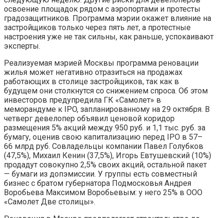
освоение площадок рядом с аэропортами и протесты
градозащитников. Программа мэрии окажет влияние на
застройщиков только через пять лет, а протестные
настроения уже не так сильны, как раньше, успокаивают
эксперты.
Реализуемая мэрией Москвы программа реновации
жилья может негативно отразиться на продажах
работающих в столице застройщиков, так как в
будущем они столкнутся со снижением спроса. Об этом
инвесторов предупредила ГК «Самолет» в
меморандуме к IPO, запланированному на 29 октября. В
четверг девелопер объявил ценовой коридор
размещения 5% акций между 950 руб. и 1,1 тыс. руб. за
бумагу, оценив свою капитализацию перед IPO в 57–
66 млрд руб. Совладельцы компании Павел Голубков
(47,5%), Михаил Кенин (37,5%), Игорь Евтушевский (10%)
продадут совокупно 2,5% своих акций, остальной пакет
— бумаги из допэмиссии. У группы есть совместный
бизнес с братом губернатора Подмосковья Андрея
Воробьева Максимом Воробьевым: у него 25% в ООО
«Самолет Две столицы».