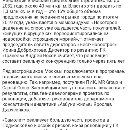
Реновация в Москве предполагает строительство до
2032 года около 40 млн кв. м. Власти хотят вводить по
1,3 млн кв. м в год — это 16% общего объема
предложения на первичном рынке города по итогам
2019 года, указывается в меморандуме. «Некоторое
давление на спрос уже ощущается: часть покупателей,
живущих в хрущевках, переориентировались на
новостройки, строящиеся мэрией»,— отмечает
председатель совета директоров «Бест-Новостроя»
Ирина Доброхотова. Директор по развитию ГК
«Гранель» Андрей Носов считает, что реновация
составит реальную конкуренцию только через пять лет.
Ряд застройщиков Москвы подключается к программе,
отдавая часть жилья в своих комплексах под
реновацию. Так, например, поступили ПИК, MR Group и
Capital Group. Застройщики могут повысить финансовые
результаты, став fee-девелоперами проектов по
реновации, добавляет руководитель департамента
консалтинга и аналитики «Азбуки жилья» Ярослав
Дарусенков.
«Самолет» реализует большую часть проектов в
Подмосковье и особых рисков из-за реновации у ГК