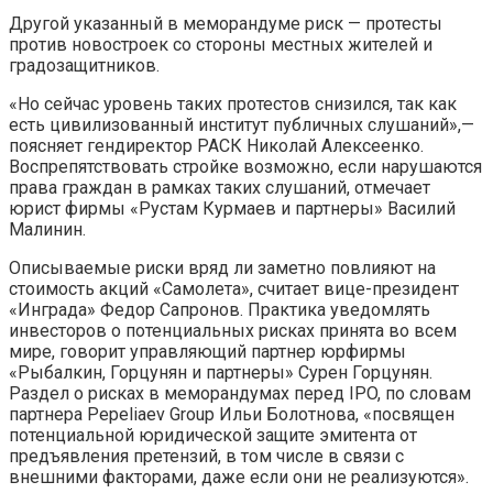
Другой указанный в меморандуме риск — протесты
против новостроек со стороны местных жителей и
градозащитников.
«Но сейчас уровень таких протестов снизился, так как
есть цивилизованный институт публичных слушаний»,—
поясняет гендиректор РАСК Николай Алексеенко.
Воспрепятствовать стройке возможно, если нарушаются
права граждан в рамках таких слушаний, отмечает
юрист фирмы «Рустам Курмаев и партнеры» Василий
Малинин.
Описываемые риски вряд ли заметно повлияют на
стоимость акций «Самолета», считает вице-президент
«Инграда» Федор Сапронов. Практика уведомлять
инвесторов о потенциальных рисках принята во всем
мире, говорит управляющий партнер юрфирмы
«Рыбалкин, Горцунян и партнеры» Сурен Горцунян.
Раздел о рисках в меморандумах перед IPO, по словам
партнера Pepeliaev Group Ильи Болотнова, «посвящен
потенциальной юридической защите эмитента от
предъявления претензий, в том числе в связи с
внешними факторами, даже если они не реализуются».