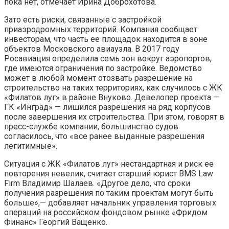
пока нет, отмечает Ирина Доброхотова.
Зато есть риски, связанные с застройкой
приаэродромных территорий. Компания сообщает
инвесторам, что часть ее площадок находится в зоне
объектов Московского авиаузла. В 2017 году
Росавиация определила семь зон вокруг аэропортов,
где имеются ограничения по застройке. Ведомство
может в любой момент отозвать разрешение на
строительство на таких территориях, как случилось с ЖК
«Филатов луг» в районе Внуково. Девелопер проекта —
ГК «Инград» — лишился разрешения на ряд корпусов
после завершения их строительства. При этом, говорят в
пресс-службе компании, большинство судов
согласилось, что «все ранее выданные разрешения
легитимные».
Ситуация с ЖК «Филатов луг» нестандартная и риск ее
повторения невелик, считает старший юрист BMS Law
Firm Владимир Шалаев. «Другое дело, что сроки
получения разрешения по таким проектам могут быть
больше»,— добавляет начальник управления торговых
операций на российском фондовом рынке «Фридом
Финанс» Георгий Ващенко.