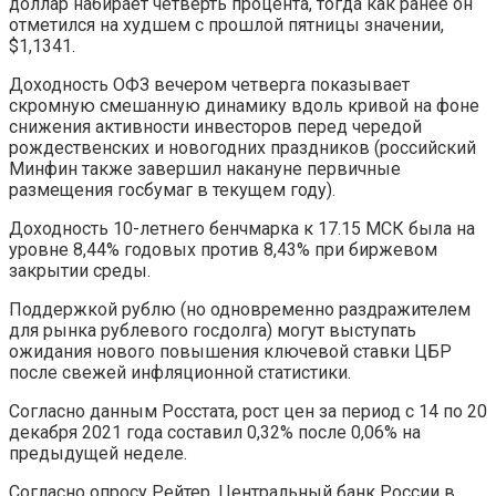
доллар набирает четверть процента, тогда как ранее он
отметился на худшем с прошлой пятницы значении,
$1,1341.
Доходность ОФЗ вечером четверга показывает
скромную смешанную динамику вдоль кривой на фоне
снижения активности инвесторов перед чередой
рождественских и новогодних праздников (российский
Минфин также завершил накануне первичные
размещения госбумаг в текущем году).
Доходность 10-летнего бенчмарка к 17.15 МСК была на
уровне 8,44% годовых против 8,43% при биржевом
закрытии среды.
Поддержкой рублю (но одновременно раздражителем
для рынка рублевого госдолга) могут выступать
ожидания нового повышения ключевой ставки ЦБР
после свежей инфляционной статистики.
Согласно данным Росстата, рост цен за период с 14 по 20
декабря 2021 года составил 0,32% после 0,06% на
предыдущей неделе.
Согласно опросу Рейтер, Центральный банк России в