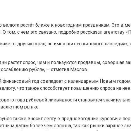
то валюта растёт ближе к новогодним праздникам. Это в м
О том, с чем это связано, подробно рассказал агентству
тличие от других стран, не имеющих «советского наследия»
дни растет спрос, чем и пользуются продавцы, совершая з
 ослаблению рубля», — отметил Маслов.
ний финансовый год совпадает с календарным Новым годом
 валюту, что также способствует повышению спроса на нее 
нсового года рублевой ликвидности становится значительн
м валютном рынке.
 рубля также вносит лепту в предновогодние курсовые пе
етным датам более чем логична, так как рынки заранее зн