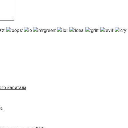
ого капитала
ка