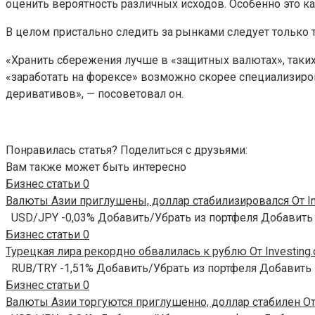
оценить вероятность различных исходов. Особенно это ка
В целом пристально следить за рынками следует только т
«Хранить сбережения лучше в «защитных валютах», таких к
«заработать на форексе» возможно скорее специализир
деривативов», — посоветовал он.
Понравилась статья? Поделиться с друзьями:
Вам также может быть интересно
Бизнес статьи
0
Валюты Азии приглушены, доллар стабилизировался От In
USD/JPY -0,03% Добавить/Убрать из портфеля Добавить
Бизнес статьи
0
Турецкая лира рекордно обвалилась к рублю От Investing
RUB/TRY -1,51% Добавить/Убрать из портфеля Добавить
Бизнес статьи
0
Валюты Азии торгуются приглушенно, доллар стабилен От 