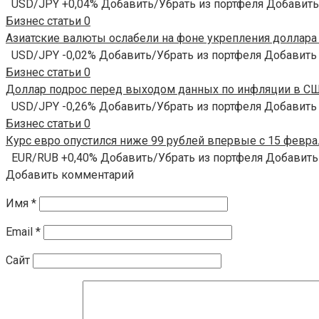
USD/JPY +0,04% Добавить/Убрать из портфеля Добавить
Бизнес статьи
0
Азиатские валюты ослабели на фоне укрепления доллара О
USD/JPY -0,02% Добавить/Убрать из портфеля Добавить
Бизнес статьи
0
Доллар подрос перед выходом данных по инфляции в США
USD/JPY -0,26% Добавить/Убрать из портфеля Добавить
Бизнес статьи
0
Курс евро опустился ниже 99 рублей впервые с 15 феврал
EUR/RUB +0,40% Добавить/Убрать из портфеля Добавить
Добавить комментарий
Имя
*
Email
*
Сайт