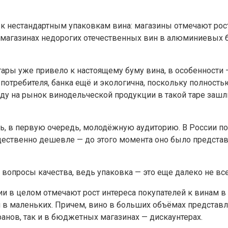
 к нестандартным упаковкам вина: магазины отмечают ро
магазинах недорогих отечественных вин в алюминиевых б
ры уже привело к настоящему буму вина, в особенности —
отребителя, банка ещё и экологична, поскольку полностью
году на рынок винодельческой продукции в такой таре за
ть, в первую очередь, молодёжную аудиторию. В России п
ущественно дешевле — до этого момента оно было представ
вопросы качества, ведь упаковка — это еще далеко не вс
ии в целом отмечают рост интереса покупателей к винам в
и в маленьких. Причем, вино в больших объёмах представл
нов, так и в бюджетных магазинах — дискаунтерах.