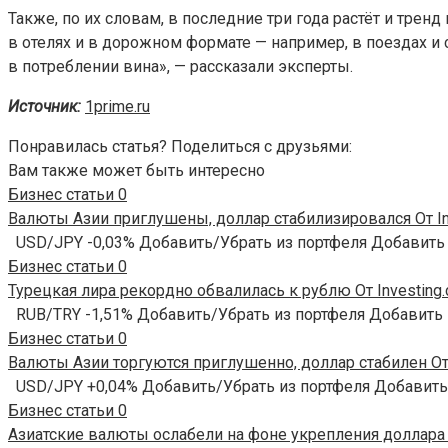
Также, по их словам, в последние три года растёт и трен
в отелях и в дорожном формате — например, в поездах и 
в потреблении вина», — рассказали эксперты.
Источник:
1prime.ru
Понравилась статья? Поделиться с друзьями:
Вам также может быть интересно
Бизнес статьи
0
Валюты Азии приглушены, доллар стабилизировался От In
USD/JPY -0,03% Добавить/Убрать из портфеля Добавить
Бизнес статьи
0
Турецкая лира рекордно обвалилась к рублю От Investing
RUB/TRY -1,51% Добавить/Убрать из портфеля Добавить
Бизнес статьи
0
Валюты Азии торгуются приглушенно, доллар стабилен От 
USD/JPY +0,04% Добавить/Убрать из портфеля Добавить
Бизнес статьи
0
Азиатские валюты ослабели на фоне укрепления доллара О