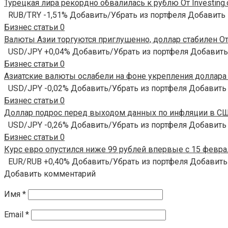
Турецкая лира рекордно обвалилась к рублю От Investing
RUB/TRY -1,51% Добавить/Убрать из портфеля Добавить
Бизнес статьи
0
Валюты Азии торгуются приглушенно, доллар стабилен От 
USD/JPY +0,04% Добавить/Убрать из портфеля Добавить
Бизнес статьи
0
Азиатские валюты ослабели на фоне укрепления доллара О
USD/JPY -0,02% Добавить/Убрать из портфеля Добавить
Бизнес статьи
0
Доллар подрос перед выходом данных по инфляции в США
USD/JPY -0,26% Добавить/Убрать из портфеля Добавить
Бизнес статьи
0
Курс евро опустился ниже 99 рублей впервые с 15 феврал
EUR/RUB +0,40% Добавить/Убрать из портфеля Добавить
Добавить комментарий
Имя
*
Email
*