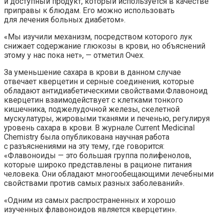
и доступный продукт, который используется в качестве
приправы к блюдам. Его можно использовать
для лечения больных диабетом».
«Мы изучили механизм, посредством которого лук
снижает содержание глюкозы в крови, но объяснений
этому у нас пока нет», — отметил Очех.
За уменьшение сахара в крови в данном случае
отвечает кверцетин и серные соединения, которые
обладают антидиабетическими свойствами.Флавоноид
кверцетин взаимодействует с клетками тонкого
кишечника, поджелудочной железы, скелетной
мускулатуры, жировыми тканями и печенью, регулируя
уровень сахара в крови. В журнале Current Medicinal
Chemistry была опубликована научная работа
с разъяснениями на эту тему, где говорится:
«Флавоноиды — это большая группа полифенолов,
которые широко представлены в рационе питания
человека. Они обладают многообещающими лечебными
свойствами против самых разных заболеваний».
«Одним из самых распространенных и хорошо
изученных флавоноидов является кверцетин».