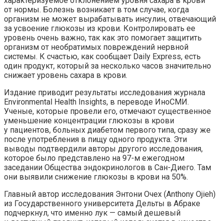
характеризуемое отклонением уровня сахара в крови
от нормы. Болезнь возникает в том случае, когда
организм не может вырабатывать инсулин,
отвечающий
за усвоение глюкозы из крови. Контролировать ее
уровень очень важно, так как это помогает защитить
организм от необратимых повреждений нервной
системы. К счастью, как сообщает Daily Express, есть
один продукт, который за несколько часов значительно
снижает уровень сахара в крови.
Издание приводит результаты исследования журнала
Environmental Health Insights, в переводе ИноСМИ.
Ученые, которые провели его, отмечают существенное
уменьшение концентрации глюкозы в крови
у пациентов, больных диабетом первого типа, сразу же
после употребления в пищу одного продукта. Эти
выводы подтвердили авторы другого исследования,
которое было представлено на 97-м ежегодном
заседании Общества эндокринологов в Сан-Диего. Там
они выявили снижение глюкозы в крови на 50%.
Главный автор исследования Энтони Очех (Anthony Ojieh)
из Государственного университета Дельты в Абраке
подчеркнул, что именно лук — самый дешевый