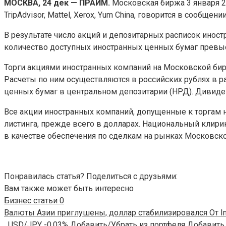
МОСКВА, 24 дек — ПРАЙМ.
Московская биржа 3 января 20
TripAdvisor, Mattel, Xerox, Yum China, говорится в сообщени
В результате число акций и депозитарных расписок инос
количество доступных иностранных ценных бумаг превыс
Торги акциями иностранных компаний на Московской бирж
Расчеты по ним осуществляются в российских рублях в 
ценных бумаг в центральном депозитарии (НРД). Дивиде
Все акции иностранных компаний, допущенные к торгам н
листинга, прежде всего в долларах. Национальный клир
в качестве обеспечения по сделкам на рынках Московск
Понравилась статья? Поделиться с друзьями:
Вам также может быть интересно
Бизнес статьи
0
Валюты Азии приглушены, доллар стабилизировался От In
USD/JPY -0,03% Добавить/Убрать из портфеля Добавить