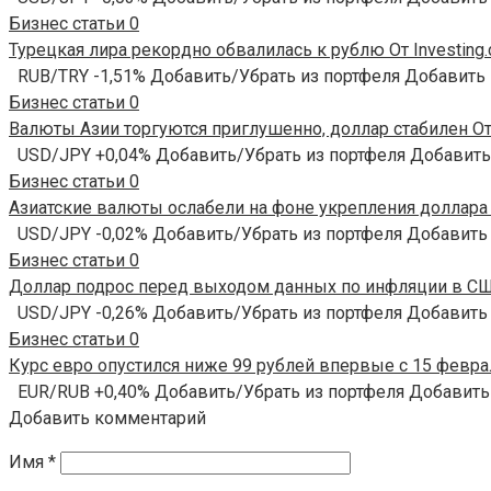
Бизнес статьи
0
Турецкая лира рекордно обвалилась к рублю От Investing
RUB/TRY -1,51% Добавить/Убрать из портфеля Добавить
Бизнес статьи
0
Валюты Азии торгуются приглушенно, доллар стабилен От 
USD/JPY +0,04% Добавить/Убрать из портфеля Добавить
Бизнес статьи
0
Азиатские валюты ослабели на фоне укрепления доллара О
USD/JPY -0,02% Добавить/Убрать из портфеля Добавить
Бизнес статьи
0
Доллар подрос перед выходом данных по инфляции в США
USD/JPY -0,26% Добавить/Убрать из портфеля Добавить
Бизнес статьи
0
Курс евро опустился ниже 99 рублей впервые с 15 феврал
EUR/RUB +0,40% Добавить/Убрать из портфеля Добавить
Добавить комментарий
Имя
*