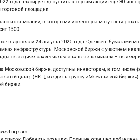
22 года планирует допустить к торгам акции еще 80 иност
и
торговой площадки.
транных компаний, с которыми инвесторы могут совершать 
ит 1500.
е стартовали 24 августа 2020 года. Сделки с бумагами мо
рамках инфраструктуры Московской биржи с участием квал
нды по акциям начисляются в валюте номинала – по амери
а Московской бирже, доступны инвесторам, в том числе ф
инговый центр (НКЦ, входит в группу «Московской биржи»
ой биржи.
vesting.com
 в список Добавить позицию Позиция успешно добавлена: