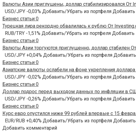
Валюты Азии приглушены, доллар стабилизировался От In
USD/JPY -0,03% Добавить/Убрать из портфеля Добавить
Бизнес статьи
0
Турецкая лира рекордно обвалилась к рублю От Investing
RUB/TRY -1,51% Добавить/Убрать из портфеля Добавить
Бизнес статьи
0
Валюты Азии торгуются приглушенно, доллар стабилен От 
USD/JPY +0,04% Добавить/Убрать из портфеля Добавить
Бизнес статьи
0
Азиатские валюты ослабели на фоне укрепления доллара О
USD/JPY -0,02% Добавить/Убрать из портфеля Добавить
Бизнес статьи
0
Доллар подрос перед выходом данных по инфляции в США
USD/JPY -0,26% Добавить/Убрать из портфеля Добавить
Бизнес статьи
0
Курс евро опустился ниже 99 рублей впервые с 15 феврал
EUR/RUB +0,40% Добавить/Убрать из портфеля Добавить
Добавить комментарий