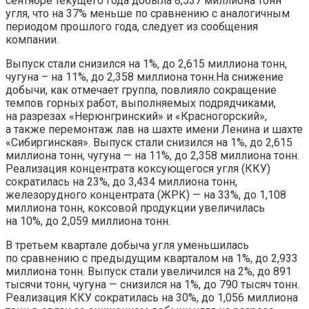
сентябре текущего года добыла 8,537 миллиона тонн
угля, что на 37% меньше по сравнению с аналогичным
периодом прошлого года, следует из сообщения
компании.
Выпуск стали снизился на 1%, до 2,615 миллиона тонн,
чугуна – на 11%, до 2,358 миллиона тонн.На снижение
добычи, как отмечает группа, повлияло сокращение
темпов горных работ, выполняемых подрядчиками,
на разрезах «Нерюнгринский» и «Красногорский»,
а также перемонтаж лав на шахте имени Ленина и шахте
«Сибиргинская». Выпуск стали снизился на 1%, до 2,615
миллиона тонн, чугуна — на 11%, до 2,358 миллиона тонн.
Реализация концентрата коксующегося угля (ККУ)
сократилась на 23%, до 3,434 миллиона тонн,
железорудного концентрата (ЖРК) — на 33%, до 1,108
миллиона тонн, коксовой продукции увеличилась
на 10%, до 2,059 миллиона тонн.
В третьем квартале добыча угля уменьшилась
по сравнению с предыдущим кварталом на 1%, до 2,933
миллиона тонн. Выпуск стали увеличился на 2%, до 891
тысячи тонн, чугуна — снизился на 1%, до 790 тысяч тонн.
Реализация ККУ сократилась на 30%, до 1,056 миллиона