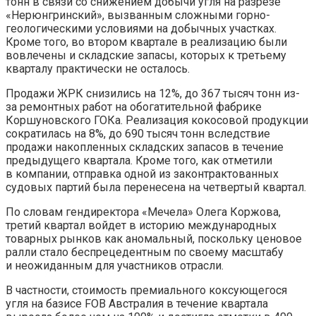
тонн в связи со снижением добычи угля на разрезе
«Нерюнгринский», вызванным сложными горно-
геологическими условиями на добычных участках.
Кроме того, во втором квартале в реализацию были
вовлечены и складские запасы, которых к третьему
кварталу практически не осталось.
Продажи ЖРК снизились на 12%, до 367 тысяч тонн из-
за ремонтных работ на обогатительной фабрике
Коршуновского ГОКа. Реализация кокосовой продукции
сократилась на 8%, до 690 тысяч тонн вследствие
продажи накопленных складских запасов в течение
предыдущего квартала. Кроме того, как отметили
в компании, отправка одной из законтрактованных
судовых партий была перенесена на четвертый квартал.
По словам гендиректора «Мечела» Олега Коржова,
третий квартал войдет в историю международных
товарных рынков как аномальный, поскольку ценовое
ралли стало беспрецедентным по своему масштабу
и неожиданным для участников отрасли.
В частности, стоимость премиального коксующегося
угля на базисе FOB Австралия в течение квартала