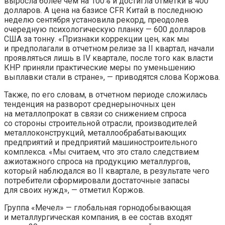
выросла более чем на 100% и достигла отметки в 400
долларов. А цена на базисе СFR Китай в последнюю
неделю сентября установила рекорд, преодолев
очередную психологическую планку — 600 долларов
США за тонну. «Признаки коррекции цен, как мы
и предполагали в отчетном релизе за II квартал, начали
проявляться лишь в IV квартале, после того как власти
КНР приняли практические меры по уменьшению
выплавки стали в стране», — приводятся слова Коржова.
Также, по его словам, в отчетном периоде сложилась
тенденция на разворот среднерыночных цен
на металлопрокат в связи со снижением спроса
со стороны строительной отрасли, производителей
металлоконструкций, металлообрабатывающих
предприятий и предприятий машиностроительного
комплекса. «Мы считаем, что это стало следствием
ажиотажного спроса на продукцию металлургов,
который наблюдался во II квартале, в результате чего
потребители сформировали достаточные запасы
для своих нужд», — отметил Коржов.
Группа «Мечел» — глобальная горнодобывающая
и металлургическая компания, в ее состав входят