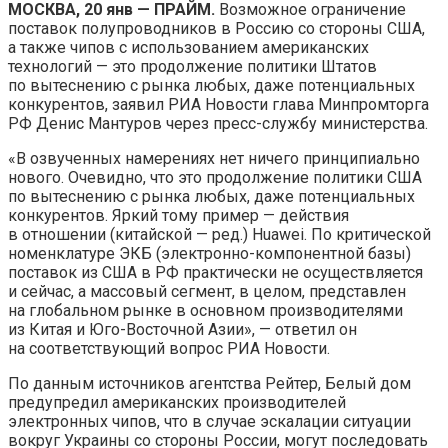
МОСКВА, 20 янв — ПРАЙМ.
Возможное ограничение
поставок полупроводников в Россию со стороны США,
а также чипов с использованием американских
технологий — это продолжение политики Штатов
по
вытеснению с рынка любых, даже потенциальных
конкурентов, заявил РИА Новости глава Минпромторга
РФ Денис Мантуров через пресс-службу министерства.
«В озвученных намерениях нет ничего принципиально
нового. Очевидно, что это продолжение политики США
по вытеснению с рынка любых, даже потенциальных
конкурентов. Яркий тому пример — действия
в отношении (китайской — ред.) Huawei. По критической
номенклатуре ЭКБ (электронно-компонентной базы)
поставок из США в РФ практически не осуществляется
и сейчас, а массовый сегмент, в целом, представлен
на глобальном рынке в основном производителями
из Китая и Юго-Восточной Азии», — ответил он
на соответствующий вопрос РИА Новости.
По данным источников агентства Рейтер, Белый дом
предупредил американских производителей
электронных чипов, что в случае эскалации ситуации
вокруг Украины со стороны России, могут последовать