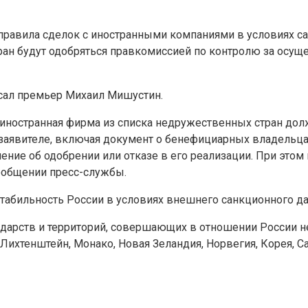
равила сделок с иностранными компаниями в условиях са
ран будут одобряться правкомиссией по контролю за осущ
сал премьер Михаил Мишустин.
иностранная фирма из списка недружественных стран дол
аявителе, включая документ о бенефициарных владельцах
ение об одобрении или отказе в его реализации. При это
сообщении пресс-службы.
абильность России в условиях внешнего санкционного да
дарств и территорий, совершающих в отношении России не
 Лихтенштейн, Монако, Новая Зеландия, Норвегия, Корея, Са