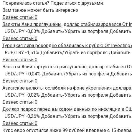
Понравилась статья? Поделиться с друзьями:
Вам также может быть интересно
Бизнес статьи
0
Валюты Азии приглушены, доллар стабилизировался От In
USD/JPY -0,03% Добавить/Убрать из портфеля Добавить
Бизнес статьи
0
Турецкая лира рекордно обвалилась к рублю От Investing
RUB/TRY -1,51% Добавить/Убрать из портфеля Добавить
Бизнес статьи
0
Валюты Азии торгуются приглушенно, доллар стабилен От 
USD/JPY +0,04% Добавить/Убрать из портфеля Добавить
Бизнес статьи
0
Азиатские валюты ослабели на фоне укрепления доллара О
USD/JPY -0,02% Добавить/Убрать из портфеля Добавить
Бизнес статьи
0
Доллар подрос перед выходом данных по инфляции в США
USD/JPY -0,26% Добавить/Убрать из портфеля Добавить
Бизнес статьи
0
Курс евро опустился ниже 99 рублей впервые с 15 феврал