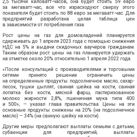
2,5 тысячи киловатт-часов, она будет стоить 59 евро
за мегаватт-час, все что израсходуют сверху этого
показателя будет стоить по 88 евро за мегаватт-час. Для
предприятий разработана целая таблица цен
в зависимости от потребления газа.
Рост цены на газ для домовладений планируется
сдерживать до 1 апреля 2023 года с помощью снижения
НДС на 5% и выдачи скидочных ваучеров гражданам.
Таким образом рост цены на газ планируется удержать
на отметке около 20% относительно 1 апреля 2022 года.
«После консультаций с производителями и торговыми
сетями принято решение ограничить цены
на определенные продукты: подсолнечное масло, сахар-
песок, тушки цыплят, свиная шейка на кости, свиная
лопатка без кости, мясной фарш, пастеризованное
молоко жирности 2,8%, пшеничная мука типа 400
и 500», — указал глава правительства. Цены на эти
основные продукты снижены на 20% (на подсолнечное
масло) — 34% (на свиную шейку на кости).
Другие меры предполагают выплаты семьям с детьми,
субвенции для предприятий, выплаты