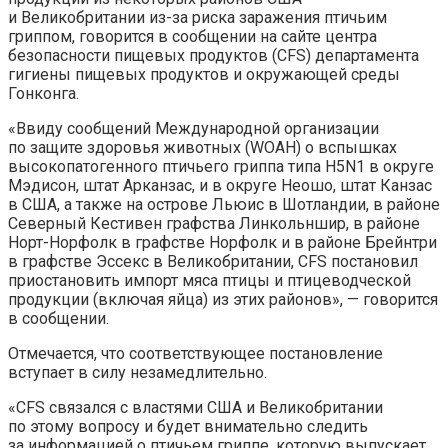
и Великобритании из-за риска заражения птичьим
гриппом, говорится в сообщении на сайте центра
безопасности пищевых продуктов (CFS) департамента
гигиены пищевых продуктов и окружающей среды
Гонконга.
«Ввиду сообщений Международной организации
по защите здоровья животных (WOAH) о вспышках
высокопатогенного птичьего гриппа типа H5N1 в округе
Мэдисон, штат Арканзас, и в округе Неошо, штат Канзас
в США, а также на острове Льюис в Шотландии, в районе
Северный Кестивен графства Линкольншир, в районе
Норт-Норфолк в графстве Норфолк и в районе Брейнтри
в графстве Эссекс в Великобритании, CFS постановил
приостановить импорт мяса птицы и птицеводческой
продукции (включая яйца) из этих районов», — говорится
в сообщении.
Отмечается, что соответствующее постановление
вступает в силу незамедлительно.
«CFS связался с властями США и Великобритании
по этому вопросу и будет внимательно следить
за информацией о птичьем гриппе, которую выпускает