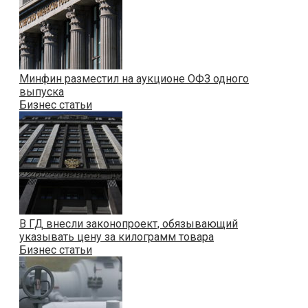
Минфин разместил на аукционе ОФЗ одного
выпуска
Бизнес статьи
В ГД внесли законопроект, обязывающий
указывать цену за килограмм товара
Бизнес статьи