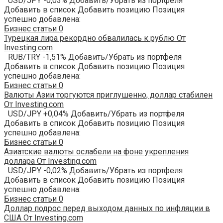
USD/JPY -0,03% Добавить/Убрать из портфеля
Добавить в список Добавить позицию Позиция
успешно добавлена:
Бизнес статьи
0
Турецкая лира рекордно обвалилась к рублю От
Investing.com
RUB/TRY -1,51% Добавить/Убрать из портфеля
Добавить в список Добавить позицию Позиция
успешно добавлена:
Бизнес статьи
0
Валюты Азии торгуются приглушенно, доллар стабилен
От Investing.com
USD/JPY +0,04% Добавить/Убрать из портфеля
Добавить в список Добавить позицию Позиция
успешно добавлена:
Бизнес статьи
0
Азиатские валюты ослабели на фоне укрепления
доллара От Investing.com
USD/JPY -0,02% Добавить/Убрать из портфеля
Добавить в список Добавить позицию Позиция
успешно добавлена:
Бизнес статьи
0
Доллар подрос перед выходом данных по инфляции в
США От Investing.com