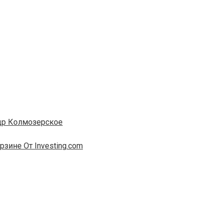
едр Колмозерское
зине От Investing.com