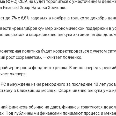
ма (ФРС) США не будет торопиться с ужесточением дене
a Financial Group Наталья Холченко.
т до 7% с 6,8% годовых в ноябре, а только за декабрь цен
вести «рекалибровку» мер экономической поддержки в ус
ение ставок и сворачивание выкупа активов на фондовом 
монетарная политика будет корректироваться с учетом ситу
й рост сохраняется», — считает Холченко.
райверов роста фондового рынка. В свою очередь, резкий
чает эксперт.
РС вынуждена из-за рекордного за последние 40 лет уро
 ставку в ближайшие месяцы. Сворачивание выкупа уже и
ений финансов обычно не дают, финансы трактуются довол
сах. Под публичными финансами понимают процесс и меха