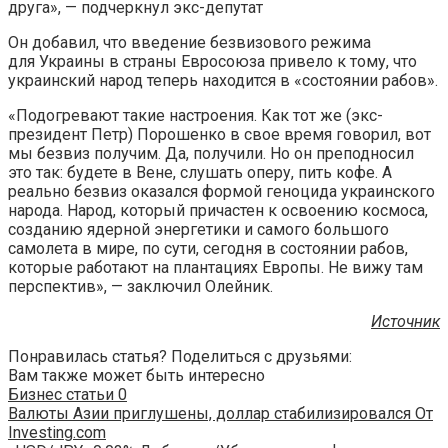
друга», — подчеркнул экс-депутат
Он добавил, что введение безвизового режима
для Украины в страны Евросоюза привело к тому, что
украинский народ теперь находится в «состоянии рабов».
«Подогревают такие настроения. Как тот же (экс-
президент Петр) Порошенко в свое время говорил, вот
мы безвиз получим. Да, получили. Но он преподносил
это так: будете в Вене, слушать оперу, пить кофе. А
реально безвиз оказался формой геноцида украинского
народа. Народ, который причастен к освоению космоса,
созданию ядерной энергетики и самого большого
самолета в мире, по сути, сегодня в состоянии рабов,
которые работают на плантациях Европы. Не вижу там
перспектив», — заключил Олейник.
Источник
Понравилась статья? Поделиться с друзьями:
Вам также может быть интересно
Бизнес статьи
0
Валюты Азии приглушены, доллар стабилизировался От
Investing.com