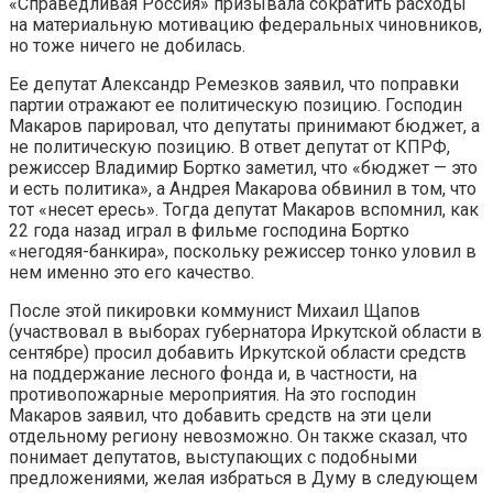
«Справедливая Россия» призывала сократить расходы
на материальную мотивацию федеральных чиновников,
но тоже ничего не добилась.
Ее депутат Александр Ремезков заявил, что поправки
партии отражают ее политическую позицию. Господин
Макаров парировал, что депутаты принимают бюджет, а
не политическую позицию. В ответ депутат от КПРФ,
режиссер Владимир Бортко заметил, что «бюджет — это
и есть политика», а Андрея Макарова обвинил в том, что
тот «несет ересь». Тогда депутат Макаров вспомнил, как
22 года назад играл в фильме господина Бортко
«негодяя-банкира», поскольку режиссер тонко уловил в
нем именно это его качество.
После этой пикировки коммунист Михаил Щапов
(участвовал в выборах губернатора Иркутской области в
сентябре) просил добавить Иркутской области средств
на поддержание лесного фонда и, в частности, на
противопожарные мероприятия. На это господин
Макаров заявил, что добавить средств на эти цели
отдельному региону невозможно. Он также сказал, что
понимает депутатов, выступающих с подобными
предложениями, желая избраться в Думу в следующем