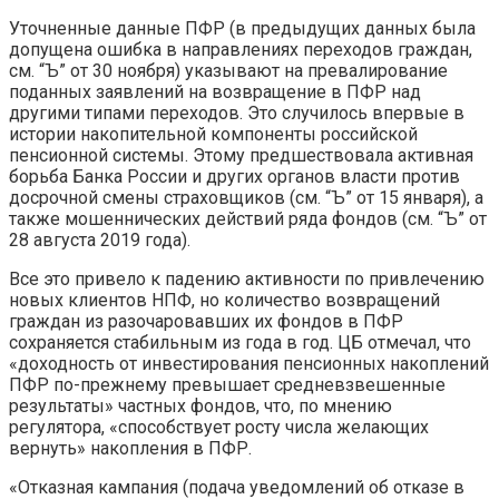
Уточненные данные ПФР (в предыдущих данных была
допущена ошибка в направлениях переходов граждан,
см. “Ъ” от 30 ноября) указывают на превалирование
поданных заявлений на возвращение в ПФР над
другими типами переходов. Это случилось впервые в
истории накопительной компоненты российской
пенсионной системы. Этому предшествовала активная
борьба Банка России и других органов власти против
досрочной смены страховщиков (см. “Ъ” от 15 января), а
также мошеннических действий ряда фондов (см. “Ъ” от
28 августа 2019 года).
Все это привело к падению активности по привлечению
новых клиентов НПФ, но количество возвращений
граждан из разочаровавших их фондов в ПФР
сохраняется стабильным из года в год. ЦБ отмечал, что
«доходность от инвестирования пенсионных накоплений
ПФР по-прежнему превышает средневзвешенные
результаты» частных фондов, что, по мнению
регулятора, «способствует росту числа желающих
вернуть» накопления в ПФР.
«Отказная кампания (подача уведомлений об отказе в