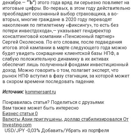
декабре.—
“Ъ”
) этого года вряд ли серьезно повлияет на
итоговые цифры. Во-первых, в этом году действительно
преобладает осознанный выбор страховщика, а во-
вторых, многие граждане в 2020 году переводят
накопления по пятилетнему «фиксингу», то есть без
потери инвестдохода»,— указывает гендиректор
консалтинговой компании «Пенсионный партнер»
Сергей Околеснов. По его словам, после подведения
итогов этой кампании в марте следующего года можно
будет увидеть сокращение клиентской базы НПФ, а
слабую положительную динамику в их активах
обеспечит лишь полученный фондами инвестиционный
доход. Можно говорить о том, полагает эксперт, что
рынок НПФ вступил в фазу стагнации, за которой может
в скором времени последовать падение.
Источник:
kommersant.ru
Понравилась статья? Поделиться с друзьями:
Вам также может быть интересно
Бизнес статьи
0
Валюты Азии приглушены, доллар стабилизировался От
Investing.com
USD/JPY -0,03% Добавить/Убрать из портфеля