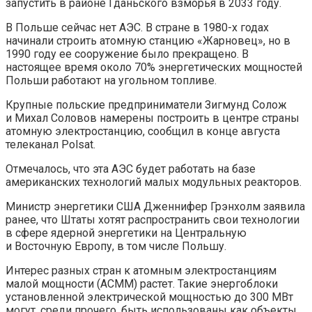
запустить в районе Гданьского взморья в 2033 году.
В Польше сейчас нет АЭС. В стране в 1980-х годах
начинали строить атомную станцию «Жарновец», но в
1990 году ее сооружение было прекращено. В
настоящее время около 70% энергетических мощностей
Польши работают на угольном топливе.
Крупные польские предприниматели Зигмунд Солож
и Михал Соловов намерены построить в центре страны
атомную электростанцию, сообщил в конце августа
телеканал Polsat.
Отмечалось, что эта АЭС будет работать на базе
американских технологий малых модульных реакторов.
Министр энергетики США Дженнифер Грэнхолм заявила
ранее, что Штаты хотят распространить свои технологии
в сфере ядерной энергетики на Центральную
и Восточную Европу, в том числе Польшу.
Интерес разных стран к атомным электростанциям
малой мощности (АСММ) растет. Такие энергоблоки
установленной электрической мощностью до 300 МВт
могут, среди прочего, быть использованы как объекты