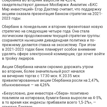
Сбербанка во вторник выросли на 4,26%,
свидетельствуют данные Мосбиржи. Аналитик «БКС
Мир инвестиций» Егор Дахтлер считает, что поддержку
акциям оказала
презентация банком стратегии на 2021-
2023 годы.
Сбербанк в понедельник и вторник презентовал новую
стратегию на следующие четыре года. Она стала
логическим продолжением текущей стратегии группы:
сохраняется нынешняя дивидендная политика и по-
прежнему делается ставка на экосистему. При этом
в 2021-2023 годах банк планирует особое внимание
уделять сфере электронной коммерции, где хочет войти
в тройку лидеров.
Акции Сбербанка начали скромно дорожать утром
во вторник, более значительный рост начался
на вечерних торгах с 17.30 мск. К 20.35 мск
привилегированные акции Сбербанка росли на 2,47%,
обыкновенные — на 4,26%.
«Безусловно, дни инвестора «Сбера» позитивно
повлияли на котировки, бумаги банка выросли на 4-5%,
в то время как индексы прибавили всего 1,5-2%», —
отметил Дахтлер.